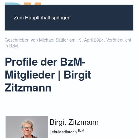
Zum Hauptinhalt springen
Geschrieben von Michael Sättler am
19. April 2024
. Veröffentlicht
in
BzM
.
Profile der BzM-
Mitglieder | Birgit
Zitzmann
Birgit Zitzmann
BzM
Lehr-Mediatorin